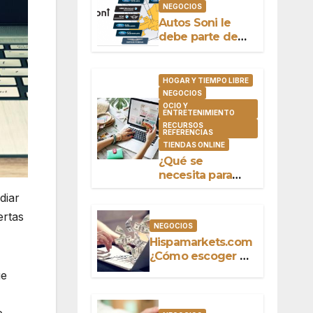
NEGOCIOS
Autos Soni le
debe parte de
su éxito a
Salvador Oñate
Barrón
HOGAR Y TIEMPO LIBRE
NEGOCIOS
OCIO Y
ENTRETENIMIENTO
RECURSOS
REFERENCIAS
TIENDAS ONLINE
¿Qué se
necesita para
comprar online?
diar
ertas
NEGOCIOS
Hispamarkets.com
¿Cómo escoger el
mejor bróker?
ue