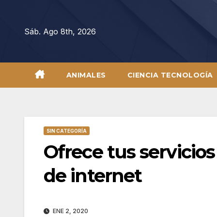
Saltar
al
Sáb. Ago 8th, 2026
contenido
ANIMALES
CIENCIA TECNOLOGÍA
SIN CATEGORÍA
Ofrece tus servicio
de internet
ENE 2, 2020