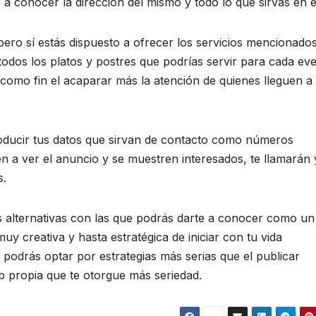
a conocer la dirección del mismo y todo lo que sirvas en é
 pero sí estás dispuesto a ofrecer los servicios mencionado
todos los platos y postres que podrías servir para cada ev
como fin el acaparar más la atención de quienes lleguen a
troducir tus datos que sirvan de contacto como números
CULTURA SOCIEDAD
HOGAR Y TIEMPO 
HOGAR Y TIEMPO LIBRE
OCIO Y ENTRETEN
uen a ver el anuncio y se muestren interesados, te llamarán 
OCIO Y ENTRETENIMIENTO
PAÍSES
RECURSOS REFER
s.
SIN CATEGORÍA
TIENDAS ONLINE
Hola
¿Qué s
s alternativas con las que podrás darte a conocer como un
Transylvania –
necesi
y creativa y hasta estratégica de iniciar con tu vida
Lo que no
compr
1 OCTUBRE, 2020
9 DICIEMBRE
podrás optar por estrategias más serias que el publicar
sabemos del
online
b propia que te otorgue más seriedad.
Castillo de