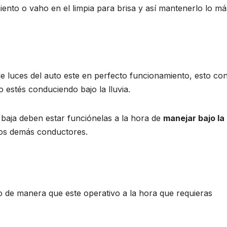
ento o vaho en el limpia para brisa y así mantenerlo lo má
de luces del auto este en perfecto funcionamiento, esto con
o estés conduciendo bajo la lluvia.
CULTURA SOCIEDAD
HOGAR Y TIEMPO
HOGAR Y TIEMPO LIBRE
OCIO Y ENTRETE
a baja deben estar funciónelas a la hora de
manejar bajo la
OCIO Y ENTRETENIMIENTO
PAÍSES
RECURSOS REFE
SIN CATEGORÍA
TIENDAS ONLINE
 los demás conductores.
Hola
¿Qué 
Transylvania –
necesi
Lo que no
compr
1 OCTUBRE, 2020
9 DICIEMBR
lo de manera que este operativo a la hora que requieras
sabemos del
online
Castillo de