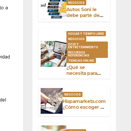
NEGOCIOS
to a
Autos Soni le
debe parte de
su éxito a
Salvador Oñate
Barrón
HOGAR Y TIEMPO LIBRE
NEGOCIOS
OCIO Y
ENTRETENIMIENTO
RECURSOS
REFERENCIAS
vidad
TIENDAS ONLINE
¿Qué se
necesita para
comprar online?
NEGOCIOS
del
Hispamarkets.com
¿Cómo escoger el
mejor bróker?