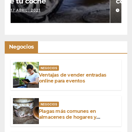
con operador
p
n
9 SEPTIEMBRE, 2020
Negocios
NEGOCIOS
Ventajas de vender entradas
online para eventos
NEGOCIOS
Plagas más comunes en
almacenes de hogares y
negocios