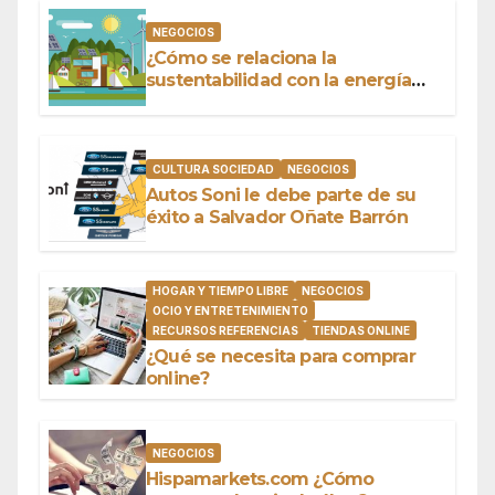
NEGOCIOS
¿Cómo se relaciona la
sustentabilidad con la energía
limpia y sustentable?
CULTURA SOCIEDAD
NEGOCIOS
Autos Soni le debe parte de su
éxito a Salvador Oñate Barrón
HOGAR Y TIEMPO LIBRE
NEGOCIOS
OCIO Y ENTRETENIMIENTO
RECURSOS REFERENCIAS
TIENDAS ONLINE
¿Qué se necesita para comprar
online?
NEGOCIOS
Hispamarkets.com ¿Cómo