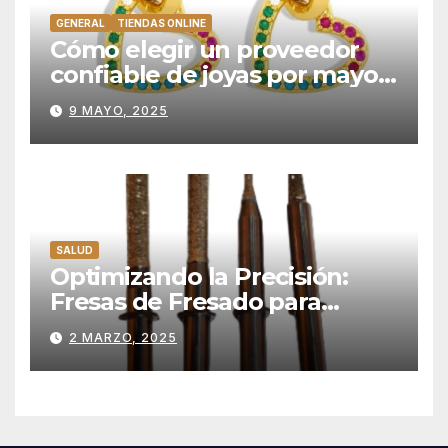
GENERAL
TIENDAS ONLINE
Cómo elegir un proveedor
confiable de joyas por mayor:
criterios esenciales
9 MAYO, 2025
SALUD
Optimizando la Precisión:
Fresas de Fresado para
Restauraciones de Disilicato
2 MARZO, 2025
de Litio en Laboratorio
Dental