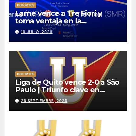
DEPORTES
Larne vence a Tre Fiori y
toma ventaja en la
Conference League
16 JULIO, 2026
DEPORTES
Liga de Quito vence 2-0 a São
Paulo | Triunfo clave en
condición de local
26 SEPTIEMBRE, 2025