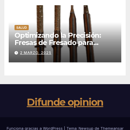
SALUD
Optimizando la Precisión:
Fresas de Fresado para
Restauraciones de Disilicato
2 MARZO, 2025
de Litio en Laboratorio
Dental
Difunde opinion
Funciona gracias a WordPress
|
Tema: Newsup de
Themeansar