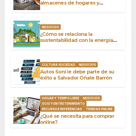
almacenes de hogares y
negocios
NEGOCIOS
¿Cómo se relaciona la
sustentabilidad con la energía
limpia y sustentable?
CULTURA SOCIEDAD
NEGOCIOS
Autos Soni le debe parte de su
éxito a Salvador Oñate Barrón
HOGAR Y TIEMPO LIBRE
NEGOCIOS
OCIO Y ENTRETENIMIENTO
RECURSOS REFERENCIAS
TIENDAS ONLINE
¿Qué se necesita para comprar
online?