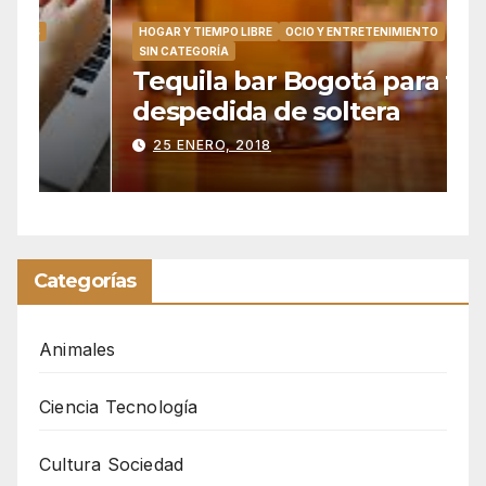
HOGAR Y TIEMPO LIBRE
OCIO Y ENTRETENIMIENTO
H
SIN CATEGORÍA
S
Tequila bar Bogotá para tu
G
despedida de soltera
e
25 ENERO, 2018
Categorías
Animales
Ciencia Tecnología
Cultura Sociedad