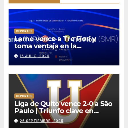
DEPORTES
Larne vence a Tre Fiori y
toma ventaja en la
Conference League
16 JULIO, 2026
DEPORTES
Liga de Quito vence 2-0 a São
Paulo | Triunfo clave en
condición de local
26 SEPTIEMBRE, 2025