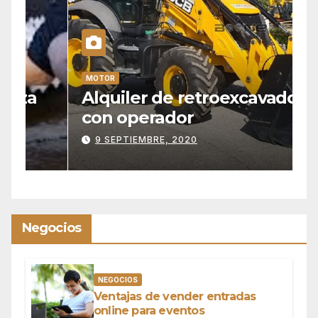
MOTOR
M
Alquiler de retroexcavadora
E
con operador
p
n
9 SEPTIEMBRE, 2020
Negocios
NEGOCIOS
Ventajas de vender entradas
online para eventos