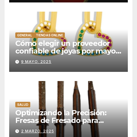
GENERAL
TIENDAS ONLINE
Cómo elegir un proveedor
confiable de joyas por mayor:
criterios esenciales
9 MAYO, 2025
SALUD
Optimizando la Precisión:
Fresas de Fresado para
Restauraciones de Disilicato
2 MARZO, 2025
de Litio en Laboratorio