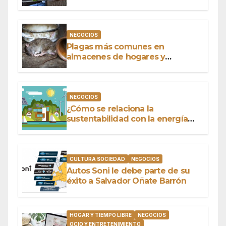
NEGOCIOS
Plagas más comunes en
almacenes de hogares y
negocios
NEGOCIOS
¿Cómo se relaciona la
sustentabilidad con la energía
limpia y sustentable?
CULTURA SOCIEDAD
NEGOCIOS
Autos Soni le debe parte de su
éxito a Salvador Oñate Barrón
HOGAR Y TIEMPO LIBRE
NEGOCIOS
OCIO Y ENTRETENIMIENTO