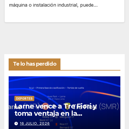
máquina o instalación industrial, puede…
Te lo has perdido
DEPORTES
Larne vence a Tre Fiori y
toma ventaja en la
Conference League
16 JULIO, 2026