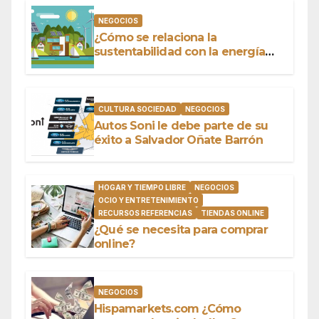
NEGOCIOS
¿Cómo se relaciona la
sustentabilidad con la energía
limpia y sustentable?
CULTURA SOCIEDAD
NEGOCIOS
Autos Soni le debe parte de su
éxito a Salvador Oñate Barrón
HOGAR Y TIEMPO LIBRE
NEGOCIOS
OCIO Y ENTRETENIMIENTO
RECURSOS REFERENCIAS
TIENDAS ONLINE
¿Qué se necesita para comprar
online?
NEGOCIOS
Hispamarkets.com ¿Cómo