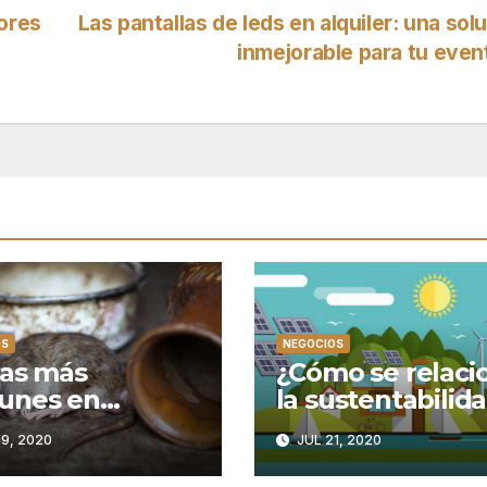
dores
Las pantallas de leds en alquiler: una sol
inmejorable para tu eve
OS
NEGOCIOS
as más
¿Cómo se relaci
unes en
la sustentabilid
acenes de
con la energía
9, 2020
JUL 21, 2020
res y negocios
limpia y
sustentable?