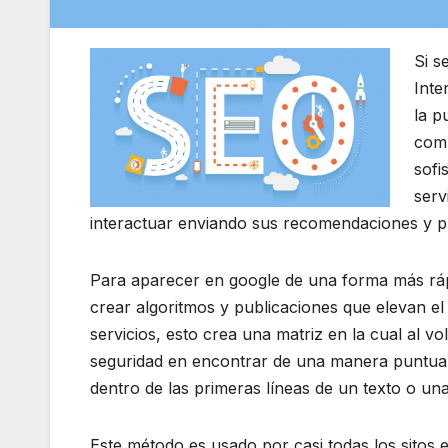
Si s
Inte
la p
comp
sofi
serv
interactuar enviando sus recomendaciones y p
Para aparecer en google de una forma más rápi
crear algoritmos y publicaciones que elevan el
servicios, esto crea una matriz en la cual al v
seguridad en encontrar de una manera puntual 
dentro de las primeras líneas de un texto o un
Este método es usado por casi todas los sitos e