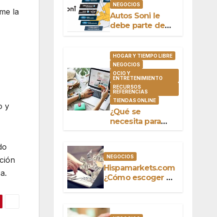
NEGOCIOS
ame la
Autos Soni le
debe parte de
su éxito a
Salvador Oñate
Barrón
HOGAR Y TIEMPO LIBRE
NEGOCIOS
OCIO Y
ENTRETENIMIENTO
RECURSOS
REFERENCIAS
TIENDAS ONLINE
o y
¿Qué se
necesita para
comprar online?
do
NEGOCIOS
ción
Hispamarkets.com
a.
¿Cómo escoger el
mejor bróker?