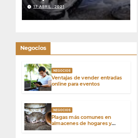
operador
9 SEPTIEMBRE, 2020
Negocios
NEGOCIOS
Ventajas de vender entradas
online para eventos
NEGOCIOS
Plagas más comunes en
almacenes de hogares y
negocios