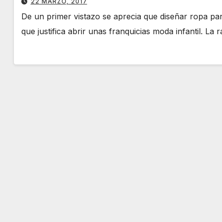
22 MARZO, 2017
De un primer vistazo se aprecia que diseñar ropa p
que justifica abrir unas franquicias moda infantil. 
MOTOR
MOTOR
En este sitio
Aquí,
encontrará la pieza
moto