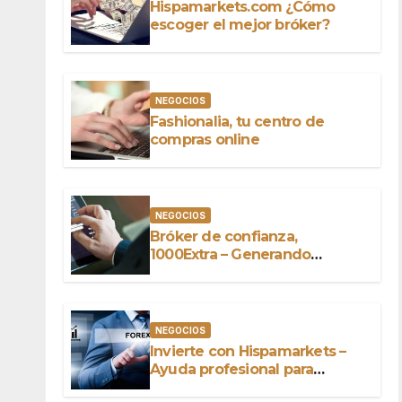
Hispamarkets.com ¿Cómo
escoger el mejor bróker?
NEGOCIOS
Fashionalia, tu centro de
compras online
NEGOCIOS
Bróker de confianza,
1000Extra – Generando
ganancias sobre el capital
NEGOCIOS
Invierte con Hispamarkets –
Ayuda profesional para
conquistar el mundo