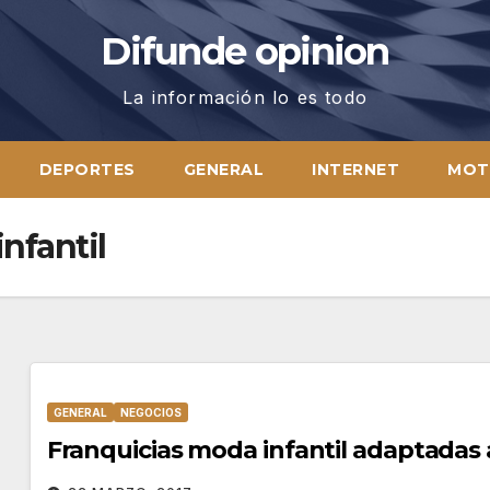
Difunde opinion
La información lo es todo
DEPORTES
GENERAL
INTERNET
MOT
nfantil
GENERAL
NEGOCIOS
Franquicias moda infantil adaptadas a