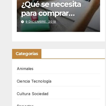
a
Tequila bar Bogotá
para tu despedida
de soltera
25 ENERO, 2018
Categorías
Animales
Ciencia Tecnología
Cultura Sociedad