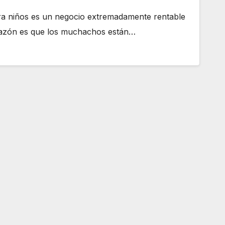
ara niños es un negocio extremadamente rentable
La razón es que los muchachos están…
 todo tipo de
res de segunda