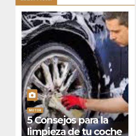
MOTOR
la
Alquiler de
coche
retroexcavadora con