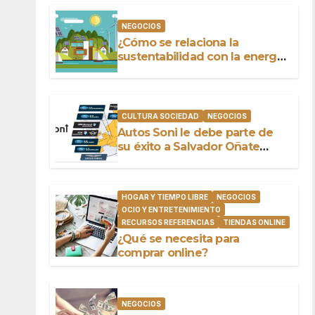
NEGOCIOS
¿Cómo se relaciona la
sustentabilidad con la energía
limpia y sustentable?
CULTURA SOCIEDAD
NEGOCIOS
Autos Soni le debe parte de
su éxito a Salvador Oñate
Barrón
HOGAR Y TIEMPO LIBRE
NEGOCIOS
OCIO Y ENTRETENIMIENTO
RECURSOS REFERENCIAS
TIENDAS ONLINE
¿Qué se necesita para
comprar online?
NEGOCIOS