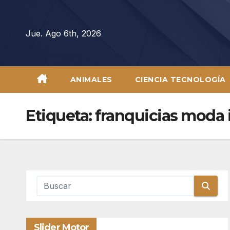
Saltar
al
Jue. Ago 6th, 2026
contenido
ANIMALES
CIENCIA TECNOLOGÍA
Etiqueta:
franquicias moda i
Slider Motor